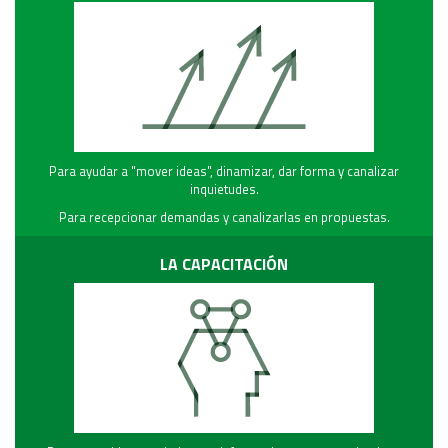
Área Rural
Acerca del Área
Programas
Programas Centrales
REGIONAL LITORAL
Para ayudar a "mover ideas", dinamizar, dar forma y canalizar
Revista Dinámica
inquietudes.
Recursos Digitales
Para recepcionar demandas y canalizarlas en propuestas.
PUBLICACIONES
LA CAPACITACIÓN
ENLACES
CONTACTO