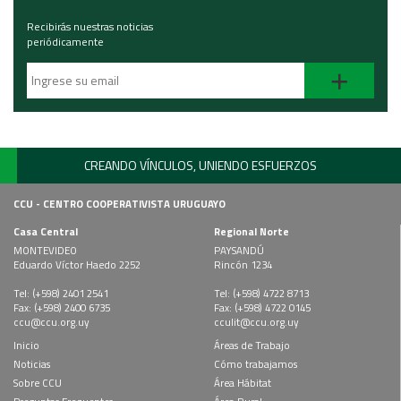
Recibirás nuestras noticias
periódicamente
+
CREANDO VÍNCULOS, UNIENDO ESFUERZOS
CCU - CENTRO COOPERATIVISTA URUGUAYO
Casa Central
Regional Norte
MONTEVIDEO
PAYSANDÚ
Eduardo Víctor Haedo 2252
Rincón 1234
Tel: (+598) 2401 2541
Tel: (+598) 4722 8713
Fax: (+598) 2400 6735
Fax: (+598) 4722 0145
ccu@ccu.org.uy
cculit@ccu.org.uy
Inicio
Áreas de Trabajo
Noticias
Cómo trabajamos
Sobre CCU
Área Hábitat