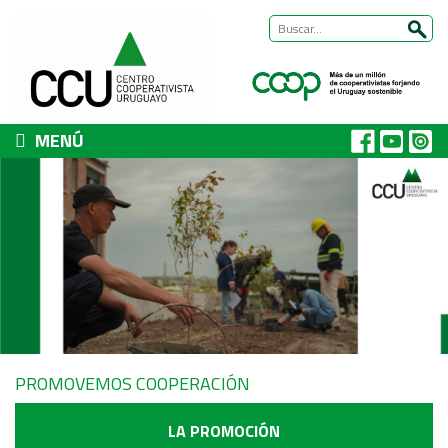
MENÚ
CCU
Presentación
Nuestra historia
Autoridades y equipo
ÁREAS DE TRABAJO
Cómo trabajamos
Área Habitat
PROMOVEMOS COOPERACIÓN
Acerca del Área
Programas
LA PROMOCIÓN
Trabajos